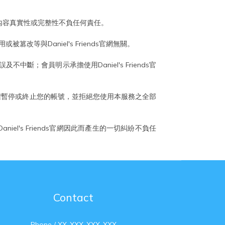
官網對其內容真實性或完整性不負任何責任。
與Daniel's Friends官網無關。
及不中斷；會員明示承擔使用Daniel's Friends官
s有權暫停或終止您的帳號，並拒絕您使用本服務之全部
iel's Friends官網因此而產生的一切糾紛不負任
Contact
Phone / XX-XXX-XXX-XXX