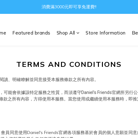
Gather all the joys in the world
消費滿3000元即可享免運費!!
Gather all the joys in the world
me
Featured brands
Shop All
Store Information
Be
TERMS AND CONDITIONS
示您已詳細閱讀、明確瞭解並同意接受本服務條款之所有內容。
，可能會依據該特定服務之性質，而須遵守
Daniel's Friends
官網所另行公
條款之所有內容，方得使用本服務。當您使用或繼續使用本服務時，即推
擔，會員同意使用Daniel's Friends官網各項服務基於會員的個人意願並同意自