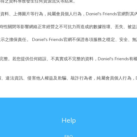
服務中獲得之資料導致發生任何資源流失等結果。
料、個人資料、上傳圖片等行為，純屬會員個人行為，Daniel's Friends
關閉等影響網絡正常經營之不可抗力而造成的數據毀壞、丟失、被盜用或被篡改等
或默示之擔保責任。 Daniel's Friends官網不保證各項服務之穩定、安全、無誤
。若您提供任何錯誤、不真實或不完整的資料，Daniel's Friend
發布虛假、違法資訊、侵害他人權益及欺騙、敲詐行為者，純屬會員個人行為，Dan
Help
FAQ