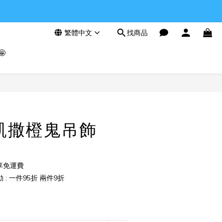
繁體中文
找商品

立即購買
凱撒橙鬼吊飾
享免運費
: 一件95折 兩件9折