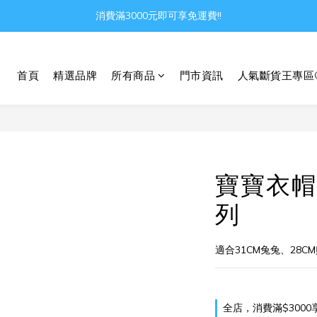
Gather all the joys in the world
消費滿3000元即可享免運費!!
Gather all the joys in the world
首頁
精選品牌
所有商品
門市資訊
人氣斷貨王專區
寶寶衣帽
列
適合31CM兔兔、28C
全店，消費滿$3000