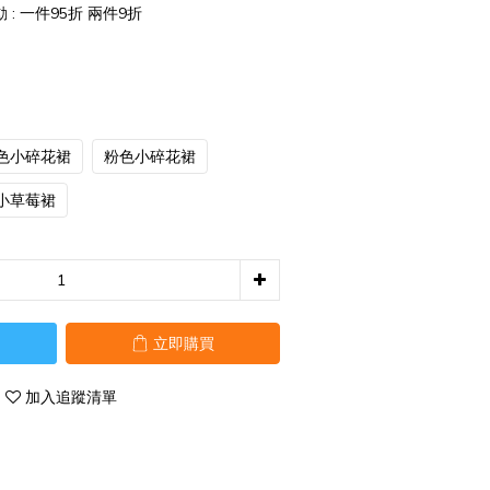
: 一件95折 兩件9折
色小碎花裙
粉色小碎花裙
小草莓裙
立即購買
加入追蹤清單