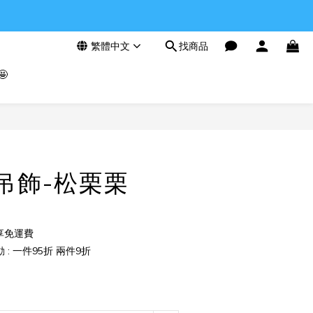
繁體中文
找商品

立即購買
F-吊飾-松栗栗
享免運費
: 一件95折 兩件9折