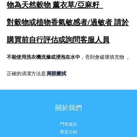
物為天然穀物 薰衣草/亞麻籽
對穀物或植物香氣敏感者/過敏者
請於
購買前自行評估或詢問客服人員
不能使用洗衣機洗滌或浸泡在水中
，否則會破壞填充物
，
局部擦拭
正確的清潔方法是
關於我們
門市資訊
商店介紹