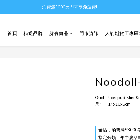
Gather all the joys in the world
消費滿3000元即可享免運費!!
Gather all the joys in the world
首頁
精選品牌
所有商品
門市資訊
人氣斷貨王專區
Noodo
Ouch Ricespud Mini Si
尺寸：14x10x6cm
全店，消費滿$3000
指定分類，年中慶活動 