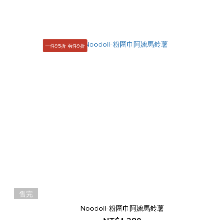
一件95折 兩件9折
售完
Noodoll-粉圍巾阿嬤馬鈴薯