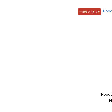
一件95折 兩件9折
Nood
N