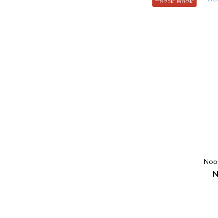
一件95折 兩件9折
Noo
N