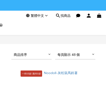
繁體中文
找商品

商品排序
每頁顯示 48 個
一件95折 兩件9折