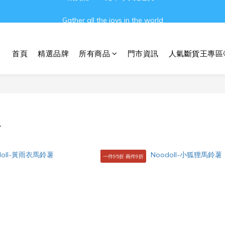
Gather all the joys in the world
Gather all the joys in the world
消費滿3000元即可享免運費!!
首頁
精選品牌
所有商品
門市資訊
人氣斷貨王專區
Gather all the joys in the world
L
一件95折 兩件9折