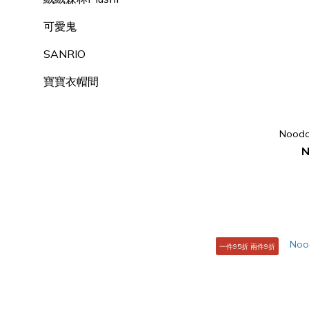
可愛鬼
SANRIO
寶寶衣帽間
Nood
N
一件95折 兩件9折