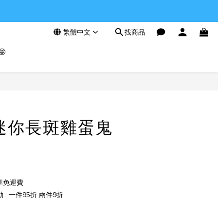
繁體中文
找商品

立即購買
迷你長斑雞蛋鬼
享免運費
: 一件95折 兩件9折