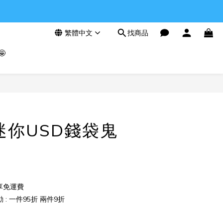
繁體中文
找商品

迷你USD錢袋鬼
享免運費
: 一件95折 兩件9折