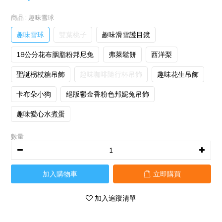
商品
: 趣味雪球
趣味雪球
雙葉桃子
趣味滑雪護目鏡
18公分花布胭脂粉邦尼兔
弗萊鬆餅
西洋梨
聖誕枴杖糖吊飾
趣味咖啡隨行杯吊飾
趣味花生吊飾
卡布朵小狗
絕版鬱金香粉色邦妮兔吊飾
趣味愛心水煮蛋
數量
加入購物車
立即購買
加入追蹤清單