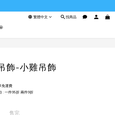
繁體中文
找商品

F-吊飾-小雞吊飾
享免運費
: 一件95折 兩件9折
售完