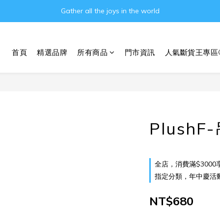
Gather all the joys in the world
Gather all the joys in the world
消費滿3000元即可享免運費!!
首頁
精選品牌
所有商品
門市資訊
人氣斷貨王專區
Gather all the joys in the world
Plush
全店，消費滿$3000
指定分類，年中慶活動 
NT$680