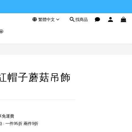
繁體中文
找商品

立即購買
F-紅帽子蘑菇吊飾
享免運費
: 一件95折 兩件9折