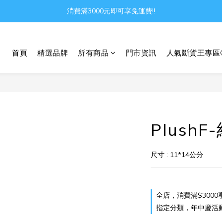
消費滿3000元即可享免運費!!
Gather all the joys in the world
Gather all the joys in the world
首頁
精選品牌
所有商品
門市資訊
人氣斷貨王專區
Plush
尺寸 : 11*14公分
全店，消費滿$3000
指定分類，年中慶活動 