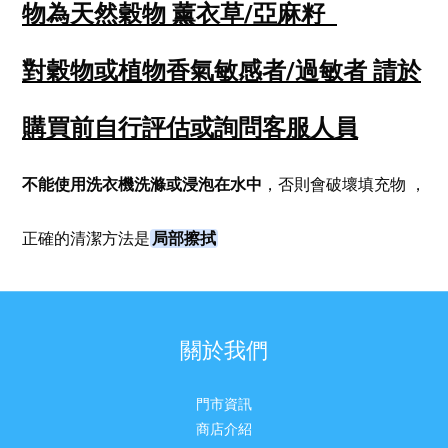
物為天然穀物 薰衣草/亞麻籽
對穀物或植物香氣敏感者/過敏者
請於
購買前自行評估或詢問客服人員
不能使用洗衣機洗滌或浸泡在水中
，否則會破壞填充物
，
局部擦拭
正確的清潔方法是
關於我們
門市資訊
商店介紹