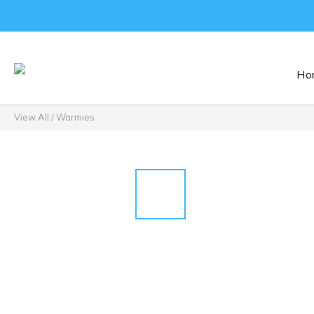
Ho
View All
/
Warmies