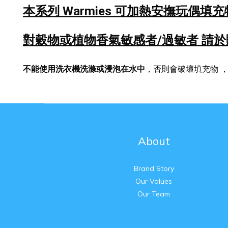
本系列 Warmies 可加熱安撫玩偶
填充
對穀物或植物香氣敏感者/過敏者
請於
不能使用洗衣機洗滌或浸泡在水中
，否則會破壞填充物
About
Brand Story
Our Values
Our Team