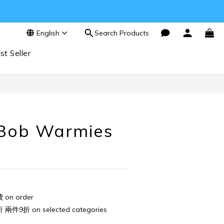
English
Search Products
st Seller
BUY NOW
Bob Warmies
n order
件9折 on selected categories