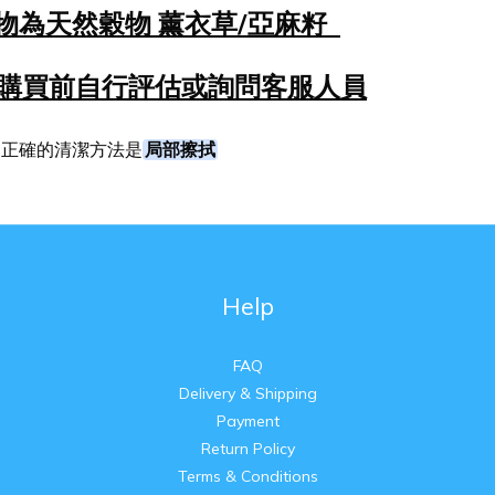
物為天然穀物 薰衣草/亞麻籽
購買前自行評估或詢問客服人員
局部擦拭
，
正確的清潔方法是
Help
FAQ
Delivery & Shipping
Payment
Return Policy
Terms & Conditions