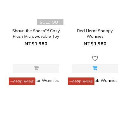
SOLD OUT
Shaun the Sheep™ Cozy
Red Heart Snoopy
Plush Microwavable Toy
Warmies
NT$1,980
NT$1,980
一件95折 兩件9折
一件95折 兩件9折