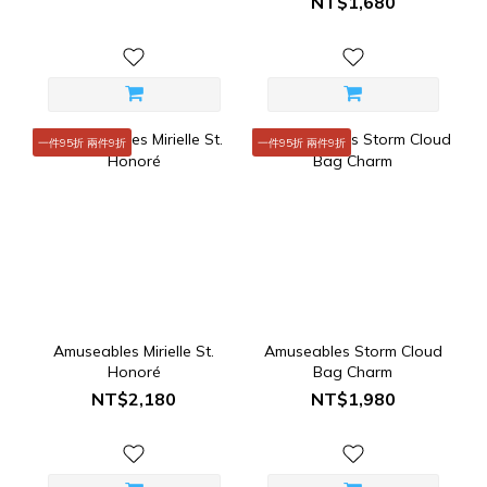
NT$1,680
一件95折 兩件9折
一件95折 兩件9折
Amuseables Mirielle St.
Amuseables Storm Cloud
Honoré
Bag Charm
NT$2,180
NT$1,980