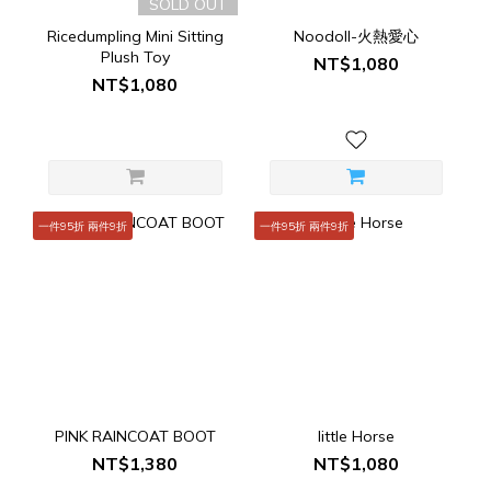
SOLD OUT
Ricedumpling Mini Sitting
Noodoll-火熱愛心
Plush Toy
NT$1,080
NT$1,080
一件95折 兩件9折
一件95折 兩件9折
PINK RAINCOAT BOOT
little Horse
NT$1,380
NT$1,080