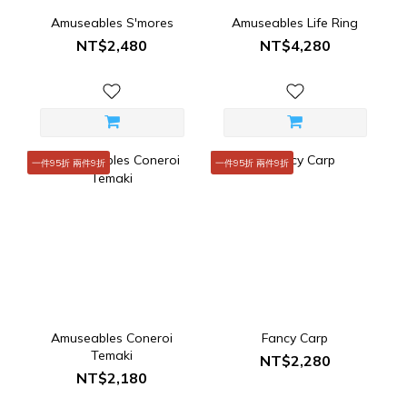
Amuseables S'mores
Amuseables Life Ring
NT$2,480
NT$4,280
一件95折 兩件9折
一件95折 兩件9折
Amuseables Coneroi
Fancy Carp
Temaki
NT$2,280
NT$2,180