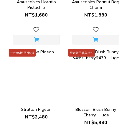
Amuseables Horatio
Amuseables Peanut Bag
Pistachio
Charm
NT$1,680
NT$1,880
一件95折 兩件9折
限定款不參與折扣
Strutton Pigeon
Blossom Blush Bunny
'Cherry', Huge
NT$2,480
NT$5,980