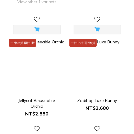
View other 1 variants
一件95折 兩件9折
一件95折 兩件9折
Jellycat Amuseable
Zodihop Luxe Bunny
Orchid
NT$2,680
NT$2,880