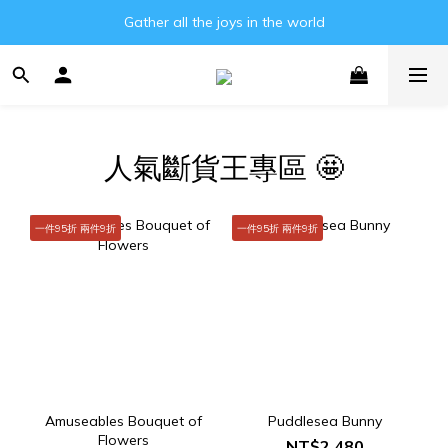
Gather all the joys in the world
Gather all the joys in the world
消費滿3000元即可享免運費!!
Gather all the joys in the world
人氣斷貨王專區 🤩
一件95折 兩件9折
一件95折 兩件9折
Amuseables Bouquet of
Puddlesea Bunny
Flowers
NT$2,480