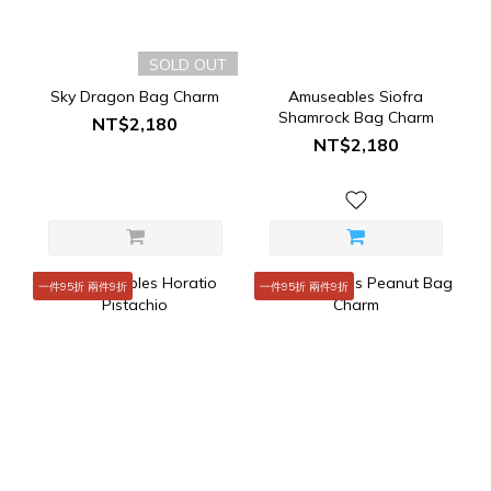
SOLD OUT
Sky Dragon Bag Charm
Amuseables Siofra
Shamrock Bag Charm
NT$2,180
NT$2,180
一件95折 兩件9折
一件95折 兩件9折