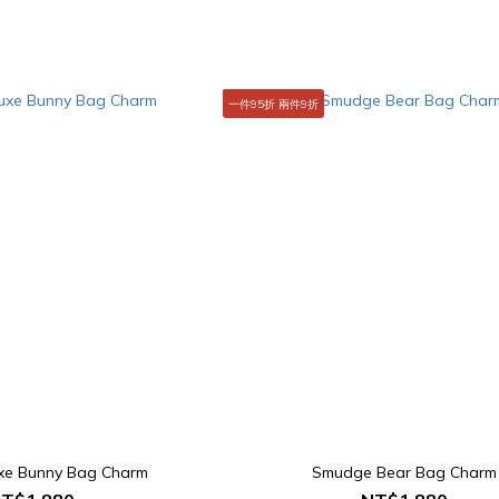
一件95折 兩件9折
xe Bunny Bag Charm
Smudge Bear Bag Charm