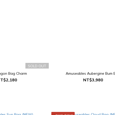
SOLD OUT
agon Bag Charm
Amuseables Aubergine Bum 
T$2,180
NT$3,980