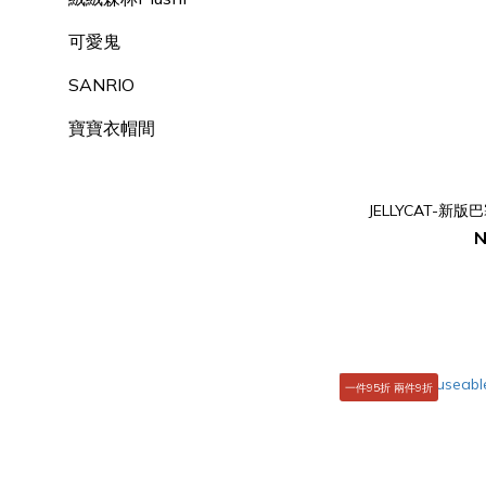
可愛鬼
SANRIO
寶寶衣帽間
JELLYCAT-新
N
一件95折 兩件9折