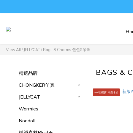
Ho
View All
/
JELLYCAT
/
Bags & Charms 包包&吊飾
BAGS &
精選品牌
CHONGKER仿真
一件95折 兩件9折
JELLYCAT
Warmies
Noodoll
絨絨森林PlushF