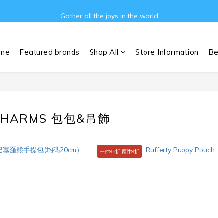
Gather all the joys in the world
Gather all the joys in the world
消費滿3000元即可享免運費!!
me
Featured brands
Shop All
Store Information
Be
Gather all the joys in the world
 CHARMS 包包&吊飾
一件95折 兩件9折