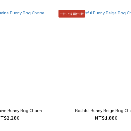
一件95折 兩件9折
mine Bunny Bag Charm
Bashful Bunny Beige Bag Ch
T$2,280
NT$1,880