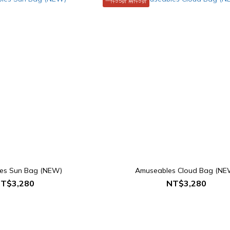
一件95折 兩件9折
es Sun Bag (NEW)
Amuseables Cloud Bag (NE
T$3,280
NT$3,280