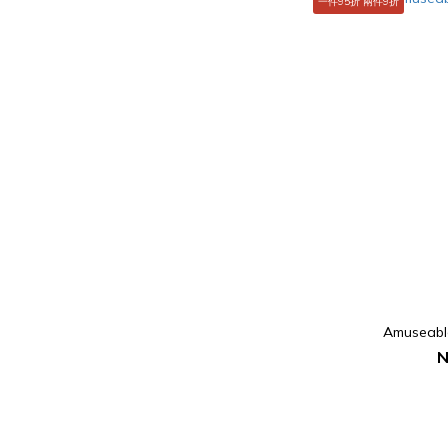
一件95折 兩件9折
Amuseabl
N