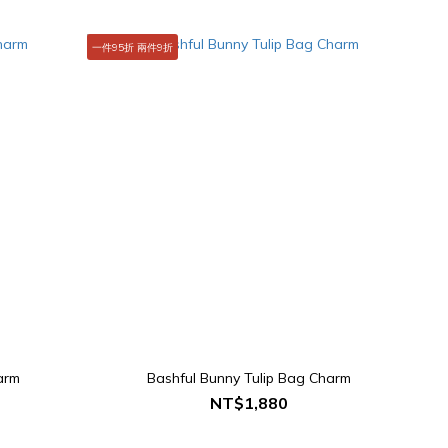
一件95折 兩件9折
arm
Bashful Bunny Tulip Bag Charm
NT$1,880