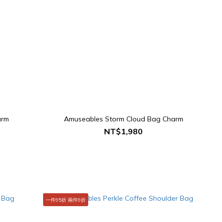
arm
Amuseables Storm Cloud Bag Charm
NT$1,980
一件95折 兩件9折