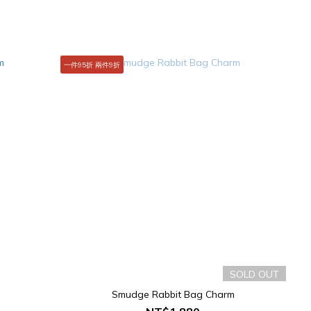
一件95折 兩件9折
SOLD OUT
Smudge Rabbit Bag Charm