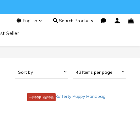
English
Search Products
st Seller
Sort by
48 Items per page
一件95折 兩件9折