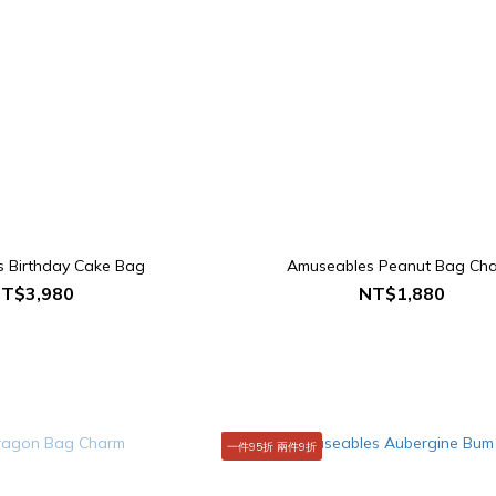
 Birthday Cake Bag
Amuseables Peanut Bag Ch
T$3,980
NT$1,880
一件95折 兩件9折